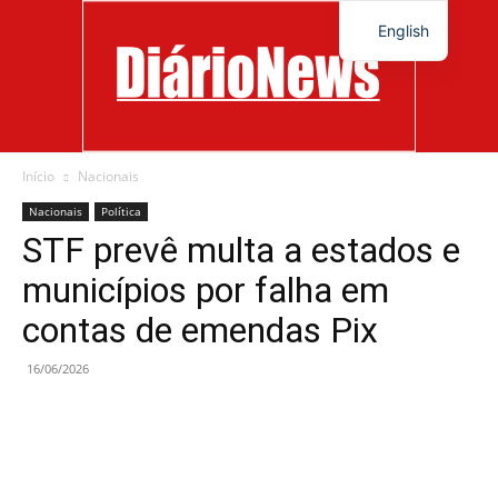
English
Início
Nacionais
Diário
Nacionais
Política
STF prevê multa a estados e
municípios por falha em
News
contas de emendas Pix
16/06/2026