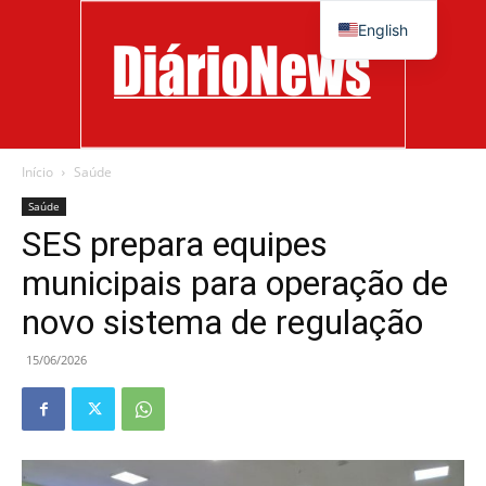
English
Início
Saúde
Diário
Saúde
SES prepara equipes
municipais para operação de
News
novo sistema de regulação
15/06/2026