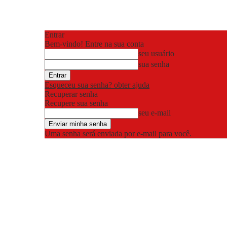
Entrar
Bem-vindo! Entre na sua conta
seu usuário
sua senha
Esqueceu sua senha? obter ajuda
Recuperar senha
Recupere sua senha
seu e-mail
Uma senha será enviada por e-mail para você.