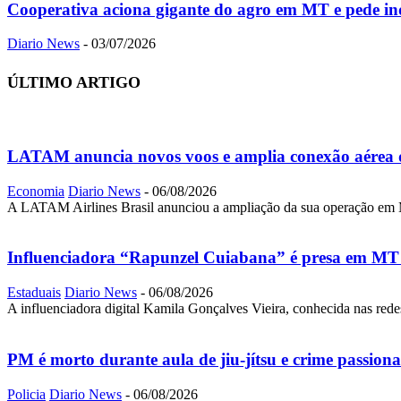
Cooperativa aciona gigante do agro em MT e pede ind
Diario News
-
03/07/2026
ÚLTIMO ARTIGO
LATAM anuncia novos voos e amplia conexão aérea 
Economia
Diario News
-
06/08/2026
A LATAM Airlines Brasil anunciou a ampliação da sua operação em Ma
Influenciadora “Rapunzel Cuiabana” é presa em MT a
Estaduais
Diario News
-
06/08/2026
A influenciadora digital Kamila Gonçalves Vieira, conhecida nas red
PM é morto durante aula de jiu-jítsu e crime passiona
Policia
Diario News
-
06/08/2026