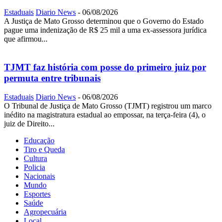
Estaduais
Diario News
-
06/08/2026
A Justiça de Mato Grosso determinou que o Governo do Estado
pague uma indenização de R$ 25 mil a uma ex-assessora jurídica
que afirmou...
TJMT faz história com posse do primeiro juiz por
permuta entre tribunais
Estaduais
Diario News
-
06/08/2026
O Tribunal de Justiça de Mato Grosso (TJMT) registrou um marco
inédito na magistratura estadual ao empossar, na terça-feira (4), o
juiz de Direito...
Educação
Tiro e Queda
Cultura
Policia
Nacionais
Mundo
Esportes
Saúde
Agropecuária
Local