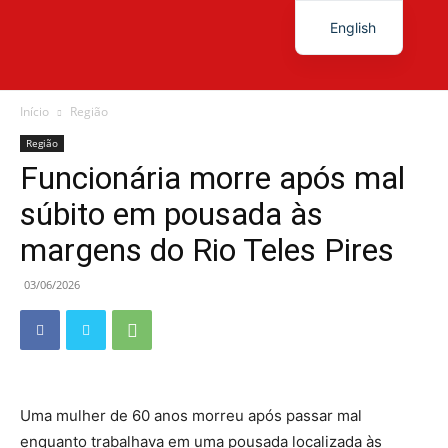
English
Diário
Início
Região
Região
Funcionária morre após mal
News
súbito em pousada às
margens do Rio Teles Pires
03/06/2026
Uma mulher de 60 anos morreu após passar mal
enquanto trabalhava em uma pousada localizada às