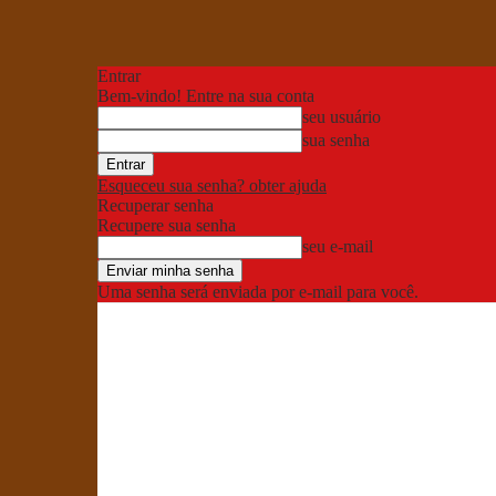
Entrar
Bem-vindo! Entre na sua conta
seu usuário
sua senha
Esqueceu sua senha? obter ajuda
Recuperar senha
Recupere sua senha
seu e-mail
Uma senha será enviada por e-mail para você.