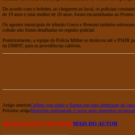
De acordo com o boletim, ao chegarem ao local, os policiais constat
de 19 anos e uma mulher de 20 anos, foram encaminhadas ao Pronto
Os agentes municipais de trânsito Greco e Renosto também estiveram n
colisão não foram detalhadas no registro policial.
Posteriormente, a equipe da Polícia Militar se deslocou até o PSHR pa
da DMPJC para as providências cabíveis.
Artigo anterior
Grêmio vira sobre o Santos em jogo eletrizante de cinc
Próximo artigo
Motorista embriagado é preso após manobras perigos
ARTIGOS RELACIONADOS
MAIS DO AUTOR