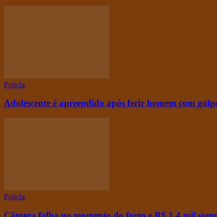
Policia
Adolescente é apreendido após ferir homem com golpe
Policia
Câmera falha no momento do furto e R$ 1,4 mil some