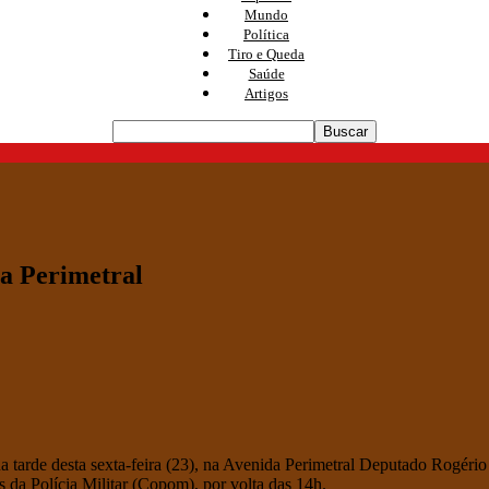
Mundo
Política
Tiro e Queda
Saúde
Artigos
na Perimetral
a tarde desta sexta-feira (23), na Avenida Perimetral Deputado Rogério 
 da Polícia Militar (Copom), por volta das 14h.