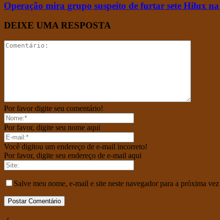
Operação mira grupo suspeito de furtar sete Hilux 
DEIXE UMA RESPOSTA
Por favor digite seu comentário!
Por favor, digite seu nome aqui
Você digitou um endereço de e-mail incorreto!
Por favor, digite seu endereço de e-mail aqui
Salve meu nome, e-mail e site neste navegador para a próxima vez