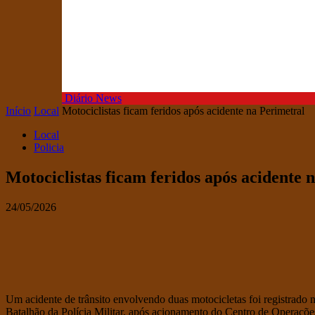
Diário News
Início
Local
Motociclistas ficam feridos após acidente na Perimetral
Local
Policia
Motociclistas ficam feridos após acidente 
24/05/2026
Um acidente de trânsito envolvendo duas motocicletas foi registrado n
Batalhão da Polícia Militar, após acionamento do Centro de Operações