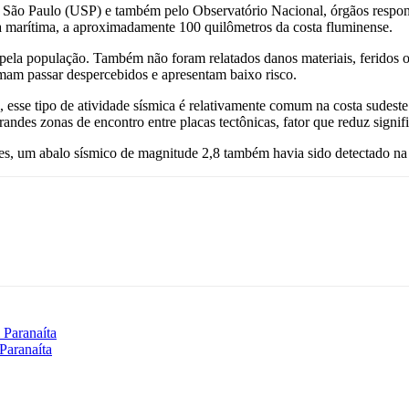
e São Paulo (USP) e também pelo Observatório Nacional, órgãos respo
ea marítima, a aproximadamente 100 quilômetros da costa fluminense.
pela população. Também não foram relatados danos materiais, feridos ou
mam passar despercebidos e apresentam baixo risco.
esse tipo de atividade sísmica é relativamente comum na costa sudeste 
s grandes zonas de encontro entre placas tectônicas, fator que reduz sign
tes, um abalo sísmico de magnitude 2,8 também havia sido detectado na
Paranaíta
Paranaíta