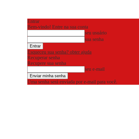
Entrar
Bem-vindo! Entre na sua conta
seu usuário
sua senha
Esqueceu sua senha? obter ajuda
Recuperar senha
Recupere sua senha
seu e-mail
Uma senha será enviada por e-mail para você.