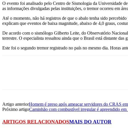
O evento foi analisado pelo Centro de Sismologia da Universidade d
as informações divulgadas pelas instituições, o tremor ocorreu em ár
Até o momento, não há registros de que o abalo tenha sido percebido 
explicam que eventos de baixa magnitude, abaixo de 4,0 graus, costu
De acordo com o sismólogo Gilberto Leite, do Observatório Nacional, 
terrestre. O especialista ressaltou ainda que o Brasil está distante da
Este foi o segundo tremor registrado no país no mesmo dia. Horas an
Artigo anterior
Homem é preso após ameaçar servidores do CRAS em 
Próximo artigo
Caminhão com combustível irregular é apreendido em 
ARTIGOS RELACIONADOS
MAIS DO AUTOR