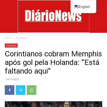
English
Início
Esportes
Diário
Esportes
Corintianos cobram Memphis
após gol pela Holanda: “Está
News
faltando aqui”
15/11/2025