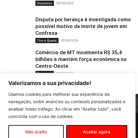
08/08/2026
Economia
Disputa por herança é investigada como
possível motivo da morte de jovem em
Confresa
08/08/2026
Tiro e Queda
Comércio de MT movimenta R$ 35,4
bilhões e mantém força econômica no
Centro-Oeste
08/08/2026
Economia
Valorizamos a sua privacidade!
Usamos cookies para melhorar sua experiência de
navegação, exibir anúncios ou conteúdo personalizados e
analisar nosso tráfego. Ao clicar em "Aceitar tudo", você
concorda com o uso de cookies.
Educação
Tiro e Queda
Cultura
Policia
Nacionais
Mundo
Esportes
Saúde
Agropecuária
Local
Não aceito
Aceitar agora
©