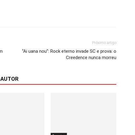
Próximo artigo
em
“Ai uana nou”: Rock eterno invade SC e prova: o
Creedence nunca morreu
 AUTOR