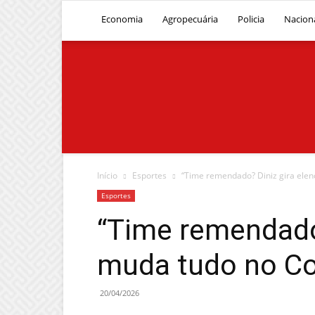
Economia
Agropecuária
Policia
Nacion
Início
Esportes
“Time remendado? Diniz gira elen
Esportes
“Time remendado?
muda tudo no Co
20/04/2026