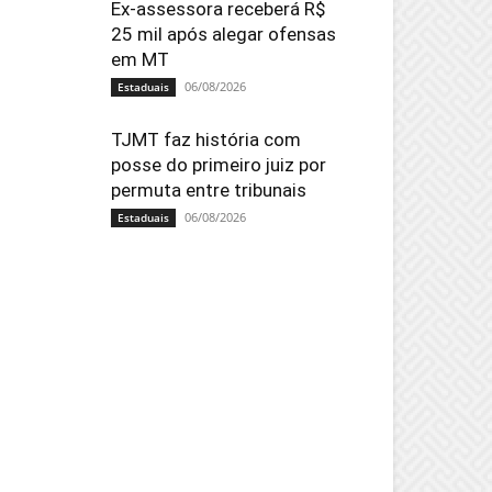
Ex-assessora receberá R$
25 mil após alegar ofensas
em MT
06/08/2026
Estaduais
TJMT faz história com
posse do primeiro juiz por
permuta entre tribunais
06/08/2026
Estaduais