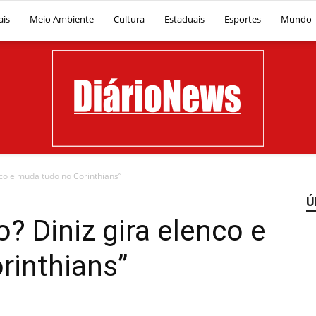
ais
Meio Ambiente
Cultura
Estaduais
Esportes
Mundo
co e muda tudo no Corinthians”
Ú
Diário
 Diniz gira elenco e
rinthians”
News