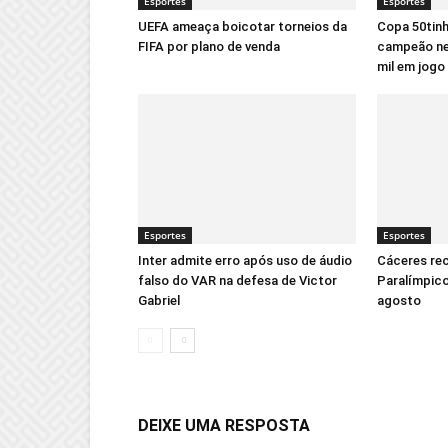
Esportes
Esportes
UEFA ameaça boicotar torneios da
Copa 50tinh
FIFA por plano de venda
campeão ne
mil em jogo
Esportes
Esportes
Inter admite erro após uso de áudio
Cáceres re
falso do VAR na defesa de Victor
Paralímpico
Gabriel
agosto
DEIXE UMA RESPOSTA