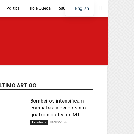
Política
Tiro e Queda
Saúde
Artigos
English
LTIMO ARTIGO
Bombeiros intensificam
combate a incêndios em
quatro cidades de MT
06/08/2026
Estaduais