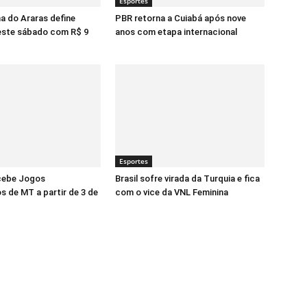
Esportes
a do Araras define
PBR retorna a Cuiabá após nove
ste sábado com R$ 9
anos com etapa internacional
Esportes
cebe Jogos
Brasil sofre virada da Turquia e fica
s de MT a partir de 3 de
com o vice da VNL Feminina