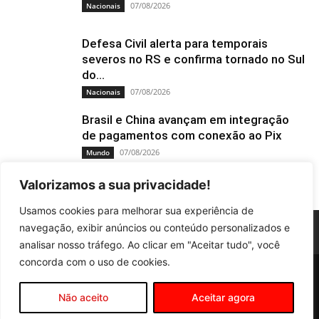
07/08/2026
Nacionais
Defesa Civil alerta para temporais
severos no RS e confirma tornado no Sul
do...
07/08/2026
Nacionais
Brasil e China avançam em integração
de pagamentos com conexão ao Pix
07/08/2026
Mundo
Valorizamos a sua privacidade!
Usamos cookies para melhorar sua experiência de
navegação, exibir anúncios ou conteúdo personalizados e
analisar nosso tráfego. Ao clicar em "Aceitar tudo", você
concorda com o uso de cookies.
Educação
Tiro e Queda
Cultura
Policia
Nacionais
Mundo
Esportes
Saúde
Agropecuária
Local
Não aceito
Aceitar agora
©