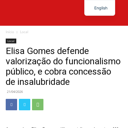
English
Diário
Início
Local
Local
Elisa Gomes defende
News
valorização do funcionalismo
público, e cobra concessão
de insalubridade
21/04/2026