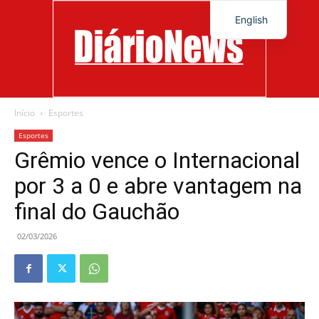
English
Início
Esportes
Diário
Esportes
Grêmio vence o Internacional
por 3 a 0 e abre vantagem na
News
final do Gauchão
02/03/2026