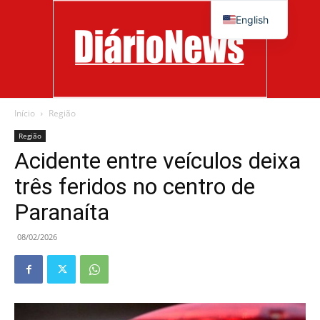
English
Início
Região
Diário
Região
Acidente entre veículos deixa
três feridos no centro de
News
Paranaíta
08/02/2026