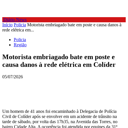
Diário News
Início
Policia
Motorista embriagado bate em poste e causa danos à
rede elétrica em...
Policia
Região
Motorista embriagado bate em poste e
causa danos à rede elétrica em Colíder
05/07/2026
Um homem de 41 anos foi encaminhado à Delegacia de Polícia
Civil de Colíder após se envolver em um acidente de trânsito na
tarde de sábado, por volta das 17h35, na Avenida das Torres, no
bairro Cidade Alta. A ocorrência foi atendida por equipes da 31ª