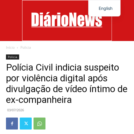
English
Início
Policia
Diário
Policia
Polícia Civil indicia suspeito
por violência digital após
News
divulgação de vídeo íntimo de
ex-companheira
03/07/2026