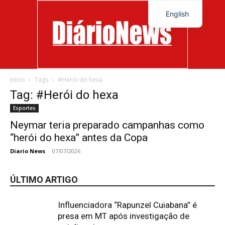
English
Início
Tags
#Herói do hexa
Diário
Tag: #Herói do hexa
Esportes
Neymar teria preparado campanhas como
“herói do hexa” antes da Copa
News
Diario News
-
07/07/2026
ÚLTIMO ARTIGO
Influenciadora “Rapunzel Cuiabana” é
presa em MT após investigação de