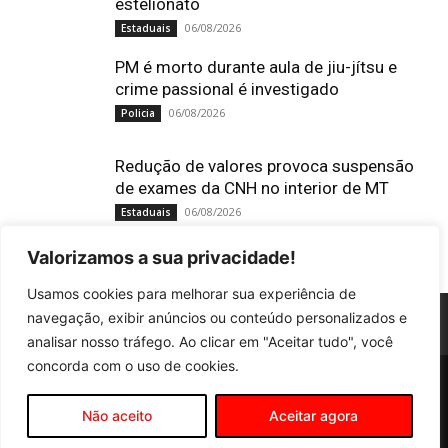
estelionato
06/08/2026
Estaduais
PM é morto durante aula de jiu-jítsu e
crime passional é investigado
06/08/2026
Policia
Redução de valores provoca suspensão
de exames da CNH no interior de MT
06/08/2026
Estaduais
Valorizamos a sua privacidade!
Usamos cookies para melhorar sua experiência de
navegação, exibir anúncios ou conteúdo personalizados e
analisar nosso tráfego. Ao clicar em "Aceitar tudo", você
concorda com o uso de cookies.
Educação
Tiro e Queda
Cultura
Policia
Nacionais
Mundo
Esportes
Saúde
Agropecuária
Local
Não aceito
Aceitar agora
©