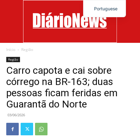
Portuguese
Início
Região
Diário
Região
Carro capota e cai sobre
córrego na BR-163; duas
News
pessoas ficam feridas em
Guarantã do Norte
03/06/2026